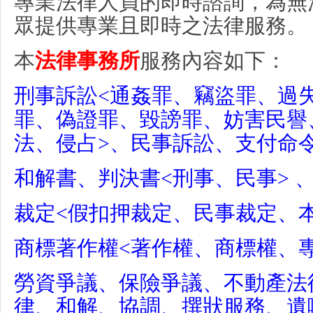
專業法律人員的即時諮詢，為無
眾提供專業且即時之法律服務。
本
法律事務所
服務內
容如下：
刑事訴訟
<
通姦罪、竊盜罪、過
罪、偽證罪、
毀謗罪
、妨害民譽
法、侵占
>
、民事訴訟、支付命
和解書、判決書
<
刑事、民事
>
裁定
<
假扣押裁定、民事裁定、
商標著作權
<
著作權、商標權、
勞資爭議、保險爭議、不動產法
律、和解、協調、撰狀服務、遺