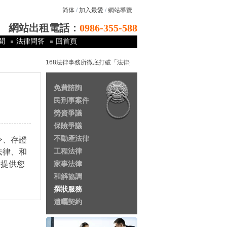
简体
/
加入最愛
/
網站導覽
網站出租電話：
0986-355-588
聞
法律問答
回首頁
168法律事務所徹底打破「法律是有錢人的專利以及窮人的夢魘」，
免費諮詢
民刑事案件
勞資爭議
保險爭議
不動產法律
令、存證
工程法律
法律、和
師提供您
家事法律
和解協調
撰狀服務
遺囑契約