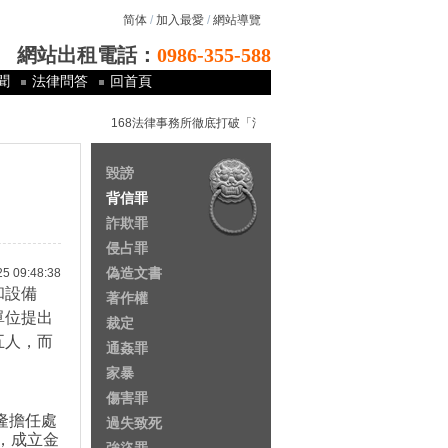
简体
/
加入最愛
/
網站導覽
網站出租電話：
0986-355-588
聞
法律問答
回首頁
168法律事務所徹底打破「法律是有錢人的專利以及窮人的夢魘
毀謗
背信罪
詐欺罪
侵占罪
偽造文書
09:48:38
和設備
著作權
單位提出
裁定
五人，而
通姦罪
家暴
傷害罪
隆擔任處
過失致死
，成立金