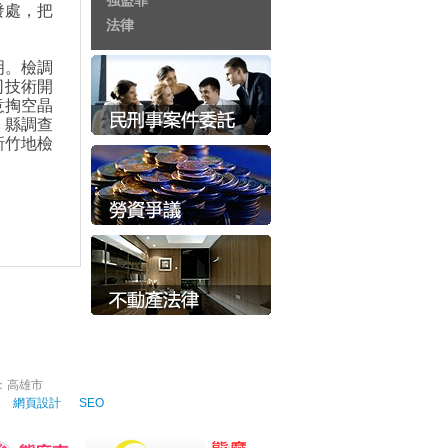
強盜罪
發處，把
法律
明。檢調
司技術開
意掏空晶
。縣調查
新竹地檢
：高雄市
諮詢
網頁設計
SEO