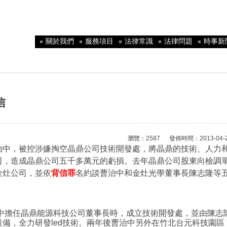
關於我們
服務項目
法律常識
法律問題
時事新
信
瀏覽：2587 發佈時間：2013-04-25 
治中，被控涉嫌掏空晶鼎公司技術開發處，將晶鼎的技術、人力
司，造成晶鼎公司五千多萬元的虧損。去年晶鼎公司股東向檢調
金灶公司，並依
背信罪
名約談曹治中和金灶光學董事長陳志隆等
治中擔任晶鼎能源科技公司董事長時，成立技術開發處，並由陳志
備，全力研發led技術。兩年後曹治中另外在竹北台元科技園區