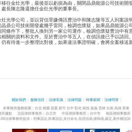
等移往金灶光學，最後並以虧損為由，關閉晶鼎能源公司技術開
，處長陳志隆還擔任金灶光學的董事長。
金灶光學公司，並以
背信罪
嫌傳訊曹治中和陳志隆等五人到案說
初晶鼎公司技術開發處幾乎雷同，檢調也懷疑，如果晶鼎能源公
相同條件下，整批人換到另一家公司運作，檢調也懷疑曹治中有
扣相關的資料和文件。至於曹治中等五人，在偵訊後已予以請回
，仍有待進一步整理比對後，如果違法事證明確，會將全案移送
關於我們
|
服務項目
|
法律常識
|
法律問題
|
時事新聞
|
法律問答
|
本事務所服務範圍：台北 桃園 苗栗 新竹 台中 彰化 南投 嘉義 雲林 台南 高雄 屏東
務所據點 北區律師事務所：台北市 中區律師事務所：台中市 南區律師事務所
 2013 168法律事務所提供：刑事訴訟,民事訴訟,支付命令,存證信函,律師函,裁定,著作權