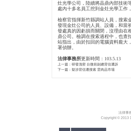
灶光學公司，陸續將晶鼎內部技術
處內十多名員工挖到金灶光學工作
檢察官指揮新竹縣調站人員，搜索
發現金灶公司的人員、設備，和當
發處真的因虧損而關閉，沒理由在
鼎公司。檢調在搜索過程中，也查
站指出，由於扣回的電腦資料龐大
署偵辦。
法律事務所
更新時間：
103.5.13
上一篇：
研發洩密 台微前副總背信遭訴
下一篇：
疑涉背信遭搜索 雲肉品市場
法律事
Copyright ©