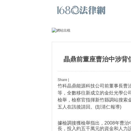
晶鼎前董座曹治中涉背
Share
|
竹科晶鼎能源科技公司前董事長曹
等，全數移往新成立的金灶光學公
檢舉，檢察官指揮新竹縣調站搜索
五人在訊後請回。(彭清仁報導)
據檢調接獲檢舉指出，2008年曹
長，投入約五千萬元的資金和人力設