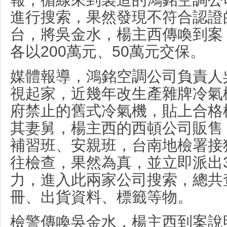
進行搜索，果然發現不符合認證的
台，將吳金水，楊主西傳喚到案
各以200萬元、50萬元交保。
媒體報導，鴻銘空調公司負責人
視起家，近幾年改生產雜牌冷氣機
府禁止的舊式冷氣機，貼上合格
其妻舅，楊主西的西頓公司販售
補習班、安親班，台南地檢署接
往檢查，果然為真，並立即派出3
力，進入此兩家公司搜索，總共查
冊、出貨資料、標籤等物。
檢警傳喚吳金水，楊主西到案說