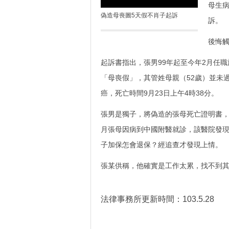
母生
偽造母喪圖5天假不肖子起訴
訴。
後悔
起訴書指出，張男99年起至今年2月任
「母喪假」，其管姓母親（52歲）並未
癌，死亡時間9月23日上午4時38分。
張男是獨子，將偽造的張母死亡證明書，
月張母因病到中國附醫就診，該醫院發
子加保怎會退保？
經追查才發現上情。
張某供稱，他確實是工作太累，找不到
法律事務所
更新時間：
103.5.28