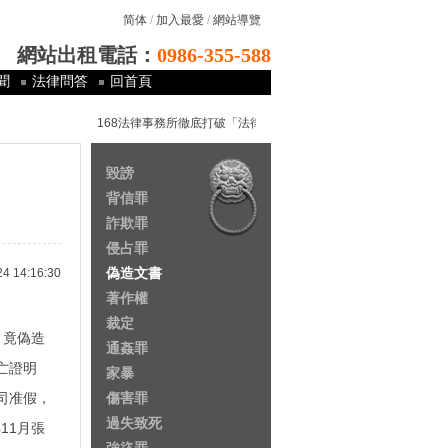
简体
/
加入最愛
/
網站導覽
網站出租電話：
0986-355-588
聞
法律問答
回首頁
168法律事務所徹底打破「法律是有錢人的專利以及窮人的夢魘」
毀謗
背信罪
詐欺罪
侵占罪
偽造文書
14:16:30
著作權
裁定
，竟偽造
通姦罪
亡證明
家暴
司准假，
傷害罪
過失致死
11月張