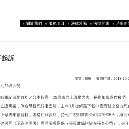
關於我們
服務項目
法律常識
法律問題
時事新
子起訴
瀏覽：606 發佈時間：2013-10-24 
長期加班疲勞
由時報記者楊政郡／台中報導〕29歲張男上班壓力大、長期加班過度疲勞
死亡證明書，偽造母親死於淋巴癌，去年9月從網路下載中國附醫之空白死
填上母親年籍資料，虛構相關資料，持死亡證明書向公司請喪假5天，該公
向健保局（現為健保署）辦理張母退保（張母健保附隨在張某公司），去年