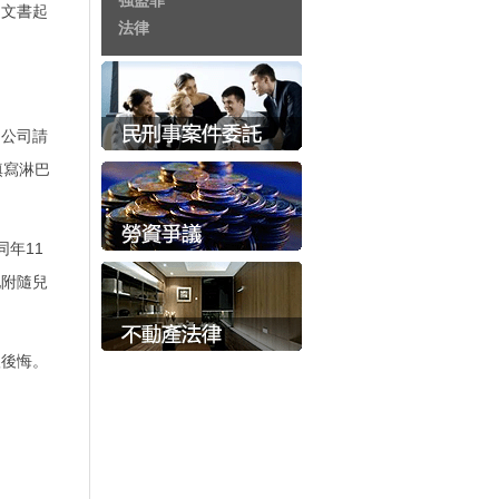
強盜罪
造文書起
法律
向公司請
填寫淋巴
年11
她附隨兒
很後悔。