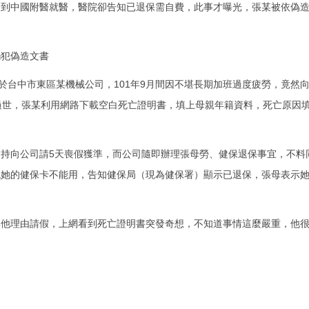
病到中國附醫就醫，醫院卻告知已退保需自費，此事才曝光，張某被依偽
觸犯偽造文書
職於台中市東區某機械公司，101年9月間因不堪長期加班過度疲勞，竟然
過世，張某利用網路下載空白死亡證明書，填上母親年籍資料，死亡原因
持向公司請5天喪假獲準，而公司隨即辦理張母勞、健保退保事宜，不料同
現她的健保卡不能用，告知健保局（現為健保署）顯示已退保，張母表示
其他理由請假，上網看到死亡證明書突發奇想，不知道事情這麼嚴重，他