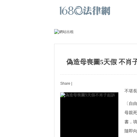
偽造母喪圖5天假 不肖
Share
|
不堪
〔自
母親
書，
隨即