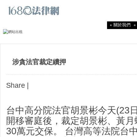
關於我們
涉貪法官裁定續押
Share
|
台中高分院法官胡景彬今天
(23
開移審庭後，
裁定
胡景彬、黃月
30
萬元交保。
台灣高等法院台