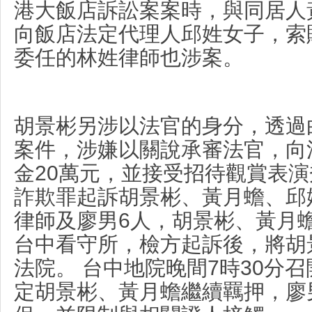
港大飯店訴訟案案時，與同居人
向飯店法定代理人邱姓女子，索
委任的林姓律師也涉案。
胡景彬另涉以法官的身分，透過
案件，涉嫌以關說承審法官，向
金
20
萬元，並接受招待觀賞表演
詐欺罪起訴胡景彬、黃月蟾、邱
律師及廖男
6
人，胡景彬、黃月
台中看守所，檢方起訴後，將胡
法院。
台中地院晚間
7
時
30
分召
定胡景彬、黃月蟾繼續羈押，廖