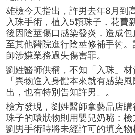
雄檢今天指出，許男去年8月到
入珠手術，植入5顆珠子，花費新台
後因陰莖傷口感染發炎，造成包
至其他醫院進行陰莖修補手術。
師涉嫌業務過失傷害罪。
劉姓醫師供稱，不知「入珠」材
「異物進入身體本來就有感染風
出，也有特別告知許男」。
檢方發現，劉姓醫師拿藝品店購
珠子的環狀物則用嬰兒奶嘴；檢
劉男手術時將未經許可的填充物