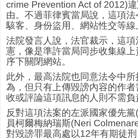
crime Prevention Act of
由。
不過菲律賓當局說，這項法
駭客、身份盜用、網站性交等線
法院發言人說，法官裁示，這項
憲，像是準許當局同步收集線上
序下關閉網站。
此外，最高法院也同意法令中所
為，但只有上傳毀謗內容的作者
收或評論這項訊息的人則不需負
反對這項法案的左派國家優先黨(Baya
員柯爾梅納瑞斯(Neri Colmen
對毀謗罪最高處以12年有期徒刑