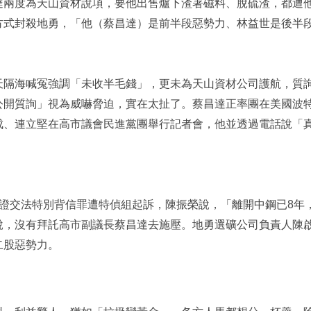
達兩度為天山資材說項，要他出售爐下渣著磁料、脫硫渣，都遭
方式封殺地勇，「他（蔡昌達）是前半段惡勢力、林益世是後半
天隔海喊冤強調「未收半毛錢」，更未為天山資材公司護航，質
公開質詢」視為威嚇脅迫，實在太扯了。蔡昌達正率團在美國波
成、連立堅在高市議會民進黨團舉行記者會，他並透過電話說「
證交法特別
背信罪
遭特偵組起訴，陳振榮說，「離開中鋼已8年
說，沒有拜託高市副議長蔡昌達去施壓。地勇選礦公司負責人陳
二股惡勢力。