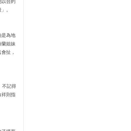
他以合約
段」。
詢是為地
特蘭姐妹
真會扯，
，不記得
啟祥則指