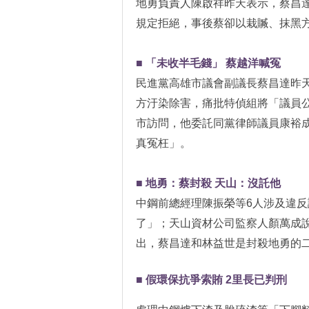
地勇負責人陳啟祥昨天表示，蔡昌
規定拒絕，事後蔡卻以栽贓、抹黑
■ 「未收半毛錢」 蔡越洋喊冤
民進黨高雄市議會副議長蔡昌達昨
方汙染除害，痛批特偵組將「議員
市訪問，他委託同黨律師議員康裕
真冤枉」。
■ 地勇：蔡封殺 天山：沒託他
中鋼前總經理陳振榮等6人涉及違反
了」；天山資材公司監察人顏萬成
出，蔡昌達和林益世是封殺地勇的
■ 假環保抗爭索賄 2里長已判刑