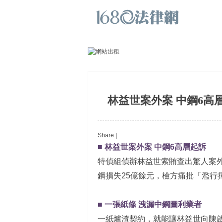
林益世案外案 中鋼6高
Share
|
■ 林益世案外案 中鋼6高層起訴
特偵組偵辦林益世索賄查出驚人案
鋼損失25億餘元，檢方痛批「濫行
■ 一張紙條 洩漏中鋼圖利業者
一紙爐渣契約，就能讓林益世向陳啟