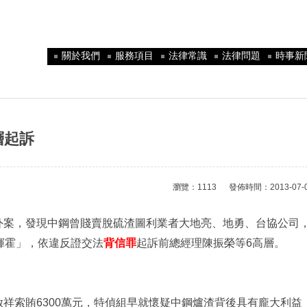
關於我們
服務項目
法律常識
法律問題
時事新
層起訴
瀏覽：1113 發佈時間：2013-07-04 
外案，發現中鋼曾賤賣脫硫渣圖利業者大地亮、地勇、台協公司
揮霍」，依違反證交法
背信罪
起訴前總經理陳振榮等6高層。
祥索賄6300萬元，特偵組早就懷疑中鋼爐渣背後具有龐大利益