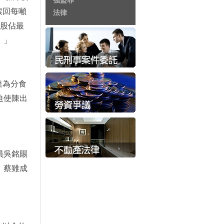
強盜罪
索回每噸
法律
官股佔最
！」
達為分食
迫使陳出
員吳銘賜
。蔡雖成