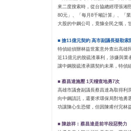
來二度搜索時，從台協總經理張湘
80元」、「每月8千噸計算」、「
大股的中鋼公司，竟慷全民之慨，
■ 搶11億元契約 高市副議長疑勒索
特偵組偵辦林益世案意外查出高雄
近11億元的脫硫渣暴利，涉嫌與
讓中鋼脫硫渣承購契約未果，特偵
■ 蔡昌達施壓 1天稽查地勇7次
高雄市議會副議長蔡昌達為取得利
向中鋼請託，還要求環保局對地勇
功讓陳心生恐懼，但因陳甫付完林益
■ 陳啟祥︰蔡昌達是前半段惡勢力