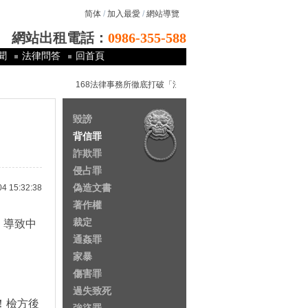
简体
/
加入最愛
/
網站導覽
網站出租電話：
0986-355-588
聞
法律問答
回首頁
168法律事務所徹底打破「法律是有錢人的專利以及窮人的夢魘」
毀謗
背信罪
詐欺罪
侵占罪
偽造文書
15:32:38
著作權
裁定
，導致中
通姦罪
家暴
傷害罪
過失致死
！檢方後