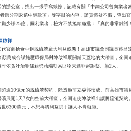
熙的辦公室，找出一張手寫紙條，記載有關「中鋼公司曾向業者
業者應分期返還中鋼款項」等字眼的內容，證實懷疑不假，查出
甘願少賺25億，圖利業者，檢方不禁搖頭痛批：「真的非常離譜
陳啟祥
民代官商搶食中鋼脫硫渣龐大利益醜態！高雄市議會副議長蔡昌
業者顏萬成合謀施壓環保局對陳啟祥展開鋪天蓋地的大稽查，企圖
組昨依貪汙治罪條藉勢藉端勒索財物未遂罪起訴蔡、顏2人。
潤超過10億元的脫硫渣契約，除透過前立委郭玟成、前高雄市議
選礦展開1天7次的空前大稽查，企圖迫使陳啟祥出讓脫硫渣契約
世6300萬元，不想再將利益拱手讓人不肯就範。