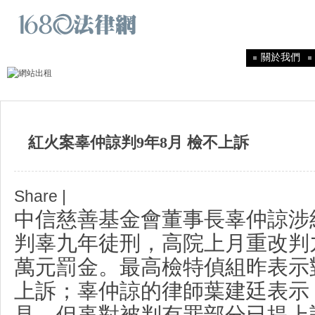
關於我們
紅火案辜仲諒判9年8月 檢不上訴
Share
|
中信慈善基金會董事長辜仲諒涉
判辜九年徒刑，高院上月重改判
萬元罰金。最高檢特偵組昨表示
上訴；辜仲諒的律師葉建廷表示
見，但辜對被判有罪部分已提上