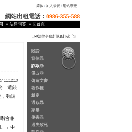
简体
/
加入最愛
/
網站導覽
網站出租電話：
0986-355-588
聞
法律問答
回首頁
168法律事務所徹底打破「法律是有錢人的專利以及窮人的夢魘」
毀謗
背信罪
詐欺罪
侵占罪
偽造文書
11:12:13
務，還錢
著作權
裁定
差，強調
通姦罪
家暴
傷害罪
演唱會兼
過失致死
到。」中