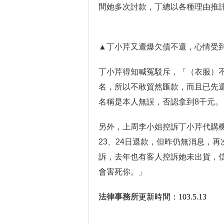
間她多次討款，丁總以各種理由推
▲
丁小芹又遭爆欠債不還，心情受
丁小芹得知喊冤駁斥，「（衣服）
名，所以不敢貿然匯款，而且已先還
名稱是本人無誤，否認拿到8千元。
另外，上周李小姐控訴丁小芹代購
23、24日退款，但昨仍無消息，
訴，去年也有客人控訴她未出貨，
會害死你。」
法律事務所
更新時間：
103.5.13