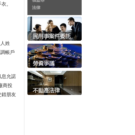
強盜罪
手衣。
法律
本人姓
強調帳戶
訊息允諾
廠商投
交錯朋友