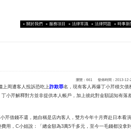
關於我們
服務項目
法律常識
法律問題
時事新
瀏覽：661 發佈時間：2013-12-27 
繼上周遭客人投訴恐吃上
詐欺罪
名，現有客人再爆丁小芹積欠債
。丁小芹解釋對方並非提供本人帳戶，加上彼此對金額認知有落
丁小芹借錢不還，她自稱是店內客人，雙方今年十月齊赴日本看
費用，C小姐說：「總金額為3萬5千多元，至今一毛錢都沒拿