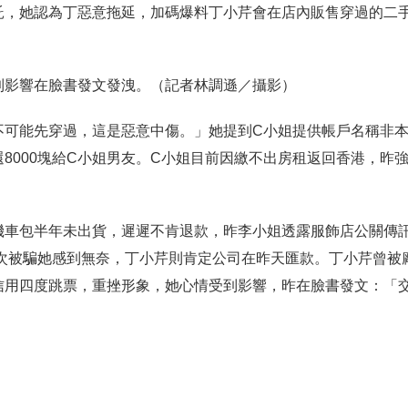
託，她認為丁惡意拖延，加碼爆料丁小芹會在店內販售穿過的二
到影響在臉書發文發洩。（記者林調遜／攝影）
不可能先穿過，這是惡意中傷。」她提到C小姐提供帳戶名稱非
8000塊給C小姐男友。C小姐目前因繳不出房租返回香港，昨
機車包半年未出貨，遲遲不肯退款，昨李小姐透露服飾店公關傳
再次被騙她感到無奈，丁小芹則肯定公司在昨天匯款。丁小芹曾被
信用四度跳票，重挫形象，她心情受到影響，昨在臉書發文：「