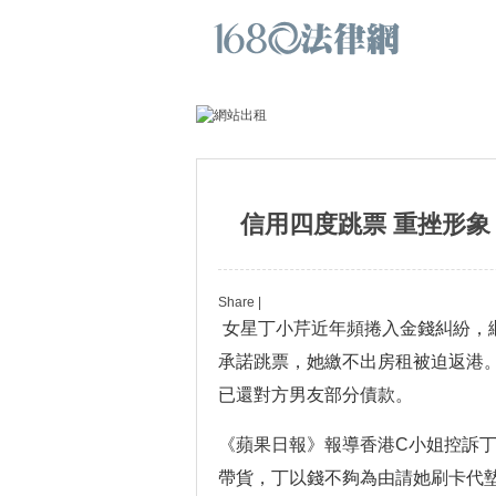
信用四度跳票 重挫形象
Share
|
女星丁小芹近年頻捲入金錢糾紛，
承諾跳票，她繳不出房租被迫返港
已還對方男友部分債款。
《蘋果日報》報導香港C小姐控訴
帶貨，丁以錢不夠為由請她刷卡代墊