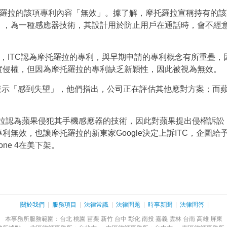
托羅拉的該項專利內容「無效」。據了解，摩托羅拉宣稱持有的
」，為一種感應器技術，其設計用於防止用戶在通話時，會不經
同，ITC認為摩托羅拉的專利，與早期申請的專利概念有所重疊，
實侵權，但因為摩托羅拉的專利缺乏新穎性，因此被視為無效。
結果表示「感到失望」，他們指出，公司正在評估其他應對方案；而
托羅拉認為蘋果侵犯其手機感應器的技術，因此對蘋果提出侵權訴訟
無效，也讓摩托羅拉的新東家Google決定上訴ITC，企圖給
ne 4在美下架。
關於我們
|
服務項目
|
法律常識
|
法律問題
|
時事新聞
|
法律問答
|
本事務所服務範圍：台北 桃園 苗栗 新竹 台中 彰化 南投 嘉義 雲林 台南 高雄 屏東