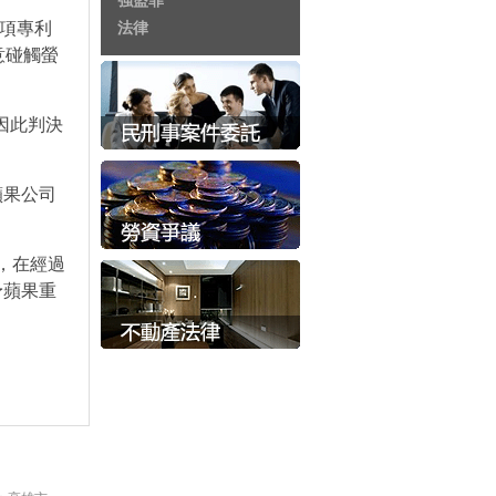
強盜罪
該項專利
法律
意碰觸螢
因此判決
蘋果公司
，在經過
予蘋果重