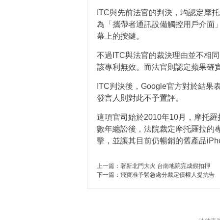
ITC與先前法官的判決，均認定摩
為「攜帶者通訊設備觸控用戶介面
幕上的按鍵。
不過ITC與法官的裁決理由並不相
該專利無效。而法官則認定蘋果確
ITC判決後，Google官方對於
發言人則對此不予置評。
這項官司始於2010年10月，摩
數年纏訟後，法院裁定摩托羅拉的專利
擊，並讓其目前仍暢銷的舊產品iPho
上一篇：
署新北門大火 台南地院完成假扣押
下一篇：
飛寶准予緊急處分裁定債權人提抗告